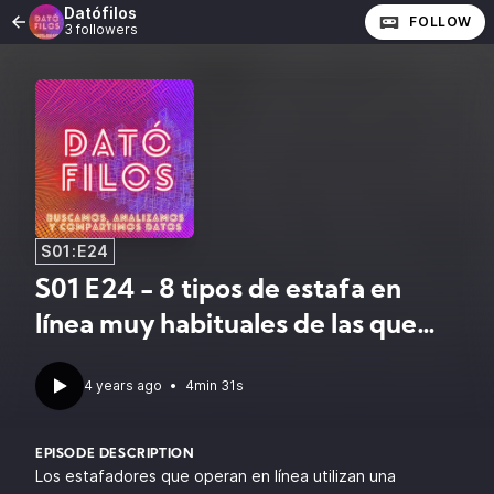
Datófilos
FOLLOW
3 followers
S01:E24
S01 E24 - 8 tipos de estafa en
línea muy habituales de las que
debes estar prevenido
4 years ago
•
4min 31s
EPISODE DESCRIPTION
Los estafadores que operan en línea utilizan una