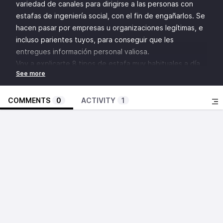
variedad de canales para dirigirse a las personas con
estafas de ingeniería social, con el fin de engañarlos. Se
hacen pasar por empresas u organizaciones legítimas, e
incluso parientes tuyos, para conseguir que les
entregues información personal valiosa.
Voy a explicarte 8 tipos de estafa muy habituales a día
de hoy, para que estés mejor prevenido:
Robo de identidad. El delincuente solicita información
personal a su víctima, ya sea una fotografía de su
COMMENTS
0
ACTIVITY
1
credencial, número de teléfono u otros datos. Con esto
puede suplantar nuestra identidad financiera y cambiar
contraseñas en nuestra banca digital.
Falsas emergencias familiares. Si te roban el celular, el
delincuente lo puede usar para enviar mensajes de
WhatsApp a tus familiares y les solicita dinero para
solventar un falso accidente.
Phishing y Smishing. Se trata de un correo electrónico o
mensaje SMS que suplanta la imagen de una empresa
para obtener las claves de las cuentas bancarias de un