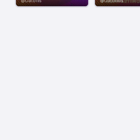
@Datofils
@Datofilos