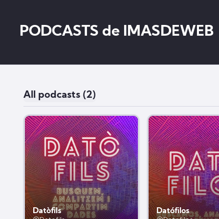
PODCASTS de IMASDEWEB
All podcasts (2)
Datòfils
Datófilos